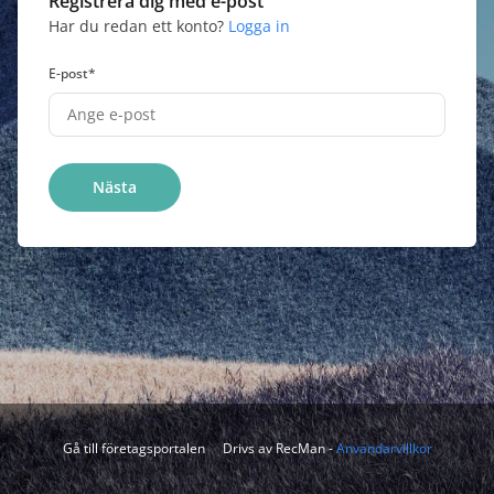
Registrera dig med e-post
Har du redan ett konto
?
Logga in
E-post
*
Nästa
Gå till företagsportalen
Drivs av RecMan
-
Användarvillkor